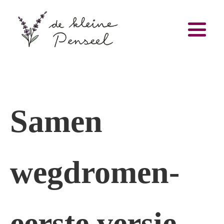
Samen
wegdromen-
eerste versie