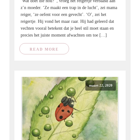
‘Wat doet die nou?’ , vroeg het reigertje verbaasd aan
z’n moeder. ‘Ze maakt een trap in de lucht’, zei mama
reiger, ‘ze oefent voor een gevecht’. ‘O’, zei het
reigertje. Hij vond het maar raar. Hij had geleerd dat
vechten vooral betekent dat je heel stil moet staan en
precies het juiste moment afwachten om toe […]
READ MORE
maart 22, 2020