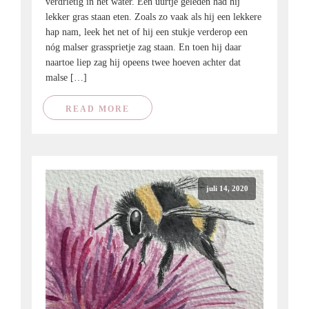
verdrietig in het water. Een uurtje geleden had hij
lekker gras staan eten. Zoals zo vaak als hij een lekkere
hap nam, leek het net of hij een stukje verderop een
nóg malser grassprietje zag staan. En toen hij daar
naartoe liep zag hij opeens twee hoeven achter dat
malse […]
READ MORE
juli 14, 2020