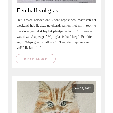
Een half vol glas
Het is even geleden dat ik wat gepost heb, maar van het
weekend heb ik deze getekend, samen met mijn zoontje
die z'n eigen tekst bij het plaatje bedacht. Zijn versie
was deze: Jaap zegt: "Mijn glas is half leeg". Prikkie
zegt: "Mijn glas is half vol". "Heé, dan zijn ze even
vol!" Ik kon […]
READ MORE
mei 28, 2022