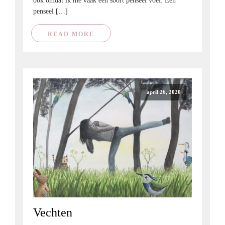
ook omdat ik me vaak een soort penseel voel. Een
penseel […]
READ MORE
april 26, 2020
Vechten