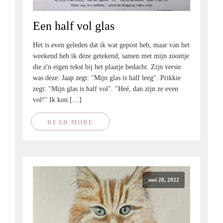
Een half vol glas
Het is even geleden dat ik wat gepost heb, maar van het
weekend heb ik deze getekend, samen met mijn zoontje
die z'n eigen tekst bij het plaatje bedacht. Zijn versie
was deze: Jaap zegt: "Mijn glas is half leeg". Prikkie
zegt: "Mijn glas is half vol". "Heé, dan zijn ze even
vol!" Ik kon […]
READ MORE
mei 28, 2022