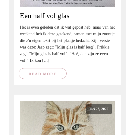
Een half vol glas
Het is even geleden dat ik wat gepost heb, maar van het
weekend heb ik deze getekend, samen met mijn zoontje
die z'n eigen tekst bij het plaatje bedacht. Zijn versie
was deze: Jaap zegt: "Mijn glas is half leeg". Prikkie
zegt: "Mijn glas is half vol". "Heé, dan zijn ze even
vol!" Ik kon […]
READ MORE
mei 28, 2022