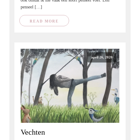
ook omdat ik me vaak een soort penseel voel. Een
penseel […]
READ MORE
april 26, 2020
Vechten