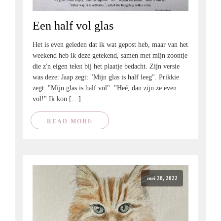
Een half vol glas
Het is even geleden dat ik wat gepost heb, maar van het
weekend heb ik deze getekend, samen met mijn zoontje
die z'n eigen tekst bij het plaatje bedacht. Zijn versie
was deze: Jaap zegt: "Mijn glas is half leeg". Prikkie
zegt: "Mijn glas is half vol". "Heé, dan zijn ze even
vol!" Ik kon […]
READ MORE
mei 28, 2022