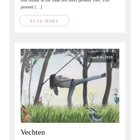
ook omdat ik me vaak een soort penseel voel. Een
penseel […]
READ MORE
april 26, 2020
Vechten