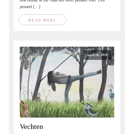
ook omdat ik me vaak een soort penseel voel. Een
penseel […]
READ MORE
april 26, 2020
Vechten