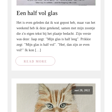
Een half vol glas
Het is even geleden dat ik wat gepost heb, maar van het
weekend heb ik deze getekend, samen met mijn zoontje
die z'n eigen tekst bij het plaatje bedacht. Zijn versie
was deze: Jaap zegt: "Mijn glas is half leeg". Prikkie
zegt: "Mijn glas is half vol". "Heé, dan zijn ze even
vol!" Ik kon […]
READ MORE
mei 28, 2022