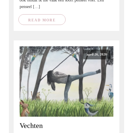
ook omdat ik me vaak een soort penseel voel. Een
penseel […]
READ MORE
april 26, 2020
Vechten