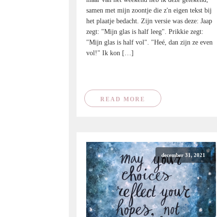
samen met mijn zoontje die z'n eigen tekst bij
het plaatje bedacht. Zijn versie was deze: Jaap
zegt: "Mijn glas is half leeg". Prikkie zegt:
"Mijn glas is half vol". "Heé, dan zijn ze even
vol!" Ik kon […]
READ MORE
december 31, 2021