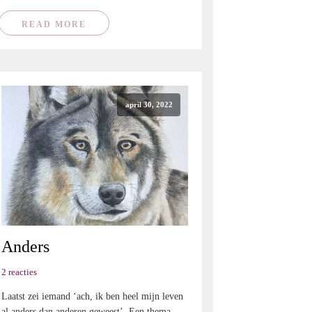
READ MORE
april 30, 2022
Anders
2 reacties
Laatst zei iemand ‘ach, ik ben heel mijn leven
al anders dan anderen geweest’. Een thema