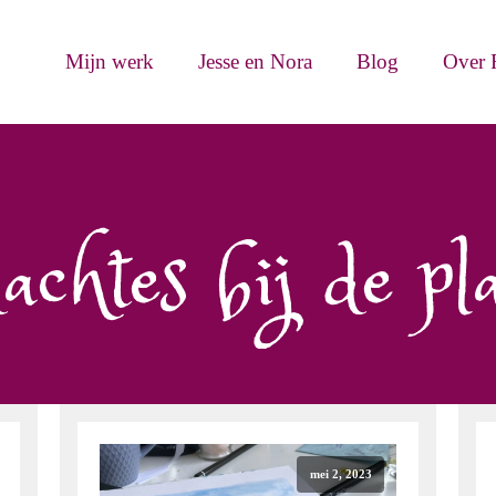
Mijn werk
Jesse en Nora
Blog
Over 
chtes bij de pla
mei 2, 2023