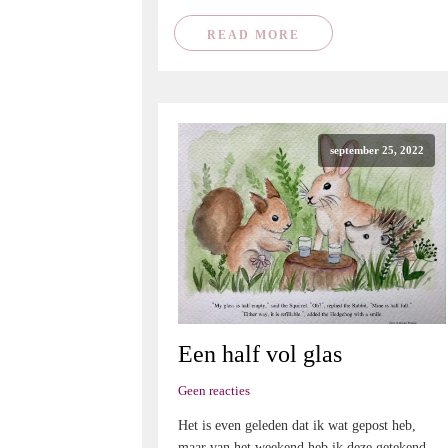
READ MORE
september 25, 2022
Een half vol glas
Geen reacties
Het is even geleden dat ik wat gepost heb,
maar van het weekend heb ik deze getekend,